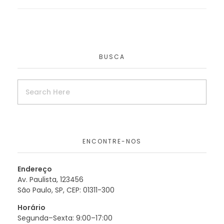
BUSCA
ENCONTRE-NOS
Endereço
Av. Paulista, 123456
São Paulo, SP, CEP: 01311-300
Horário
Segunda–Sexta: 9:00–17:00