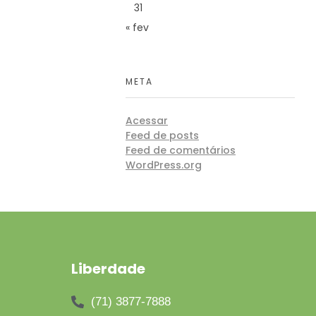
31
« fev
META
Acessar
Feed de posts
Feed de comentários
WordPress.org
Liberdade
(71) 3877-7888