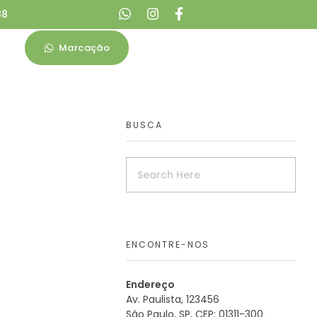
88
Marcação
BUSCA
ENCONTRE-NOS
Endereço
Av. Paulista, 123456
São Paulo, SP, CEP: 01311-300