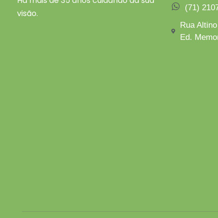
Há mais de 35 anos cuidando da sua
(71) 210
visão.
Rua Altino
Ed. Memori