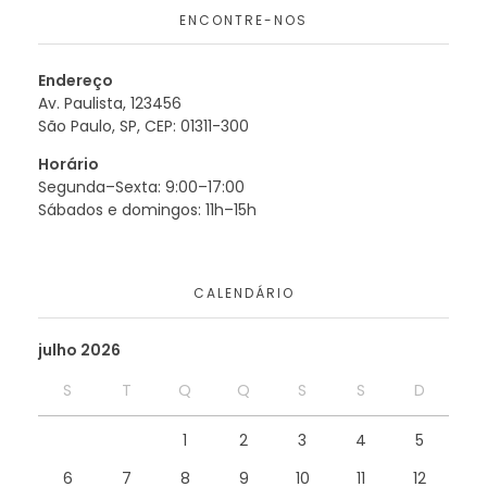
ENCONTRE-NOS
Endereço
Av. Paulista, 123456
São Paulo, SP, CEP: 01311-300
Horário
Segunda–Sexta: 9:00–17:00
Sábados e domingos: 11h–15h
CALENDÁRIO
julho 2026
S
T
Q
Q
S
S
D
1
2
3
4
5
6
7
8
9
10
11
12